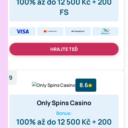
100% až do 12 500 Kč + 200
FS
HRAJTE TEĎ
9
8.6
Only Spins Casino
Bonus:
100% až do 12 500 Kč + 200