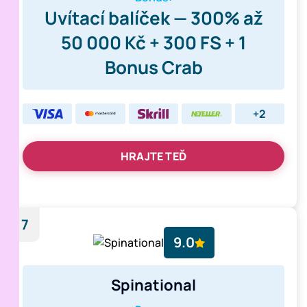
Uvítací balíček — 300% až
50 000 Kč + 300 FS + 1
Bonus Crab
+2
HRAJTE TEĎ
7
9.0
Spinational