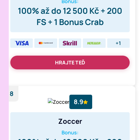
Bonus:
100% až do 12 500 Kč + 200
FS + 1 Bonus Crab
+1
HRAJTE TEĎ
8
8.9
Zoccer
Bonus: