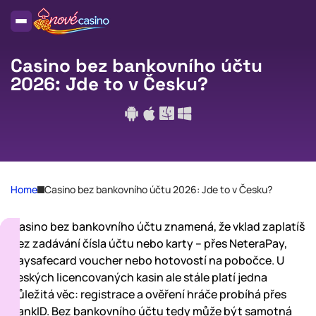
Casino bez bankovního účtu
2026: Jde to v Česku?
Home
Casino bez bankovního účtu 2026: Jde to v Česku?
Casino bez bankovního účtu znamená, že vklad zaplatíš
bez zadávání čísla účtu nebo karty – přes NeteraPay,
Paysafecard voucher nebo hotovostí na pobočce. U
českých licencovaných kasin ale stále platí jedna
důležitá věc: registrace a ověření hráče probíhá přes
BankID. Bez bankovního účtu tedy může být samotná