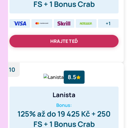
FS + 1 Bonus Crab
+1
HRAJTE TEĎ
10
8.5
Lanista
Bonus:
125% až do 19 425 Kč + 250
FS + 1 Bonus Crab