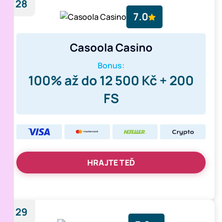
28
7.0
Casoola Casino
Bonus:
100% až do 12 500 Kč + 200
FS
HRAJTE TEĎ
29