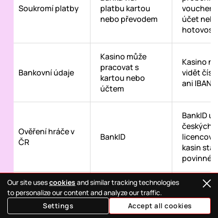
Soukromí platby
platbu kartou
voucher, 
nebo převodem
účet neb
hotovost
Kasino může
Kasino n
pracovat s
Bankovní údaje
vidět čísl
kartou nebo
ani IBAN
účtem
BankID u
českých
Ověření hráče v
BankID
licencov
ČR
kasin stál
povinné
Our site uses
cookies
and similar tracking technologies
Rychlost vkladu
Okamžitě
Okamžitě
to personalize our content and analyze our traffic.
Settings
Accept all cookies
Pay-N-Play kasina
jsou specifická varianta bez