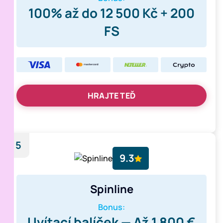
100% až do 12 500 Kč + 200
FS
HRAJTE TEĎ
5
9.3
Spinline
Bonus:
Uvítací balíček — Až 1 800 €