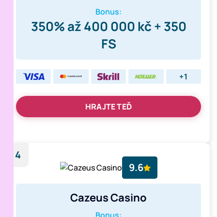
Bonus:
350% až 400 000 kč + 350
FS
+1
HRAJTE TEĎ
4
9.6
Cazeus Сasino
Bonus: