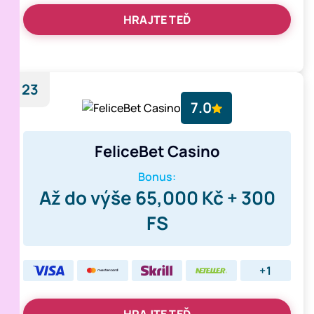
HRAJTE TEĎ
23
7.0
FeliceBet Casino
Bonus:
Až do výše 65,000 Kč + 300
FS
+1