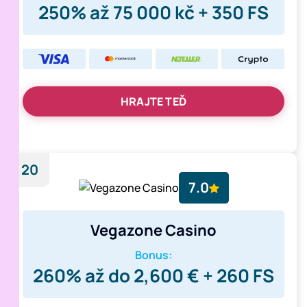
250% až 75 000 kč + 350 FS
HRAJTE TEĎ
20
7.0
Vegazone Casino
Bonus:
260% až do 2,600 € + 260 FS