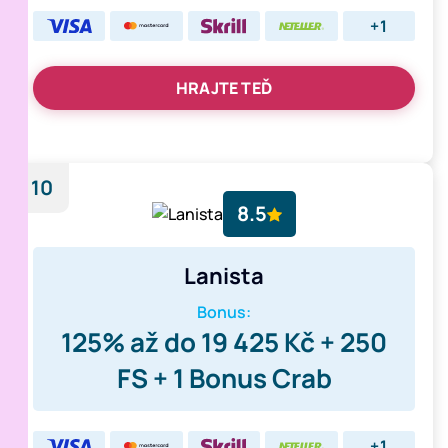
+1
HRAJTE TEĎ
10
8.5
Lanista
Bonus:
125% až do 19 425 Kč + 250
FS + 1 Bonus Crab
+1