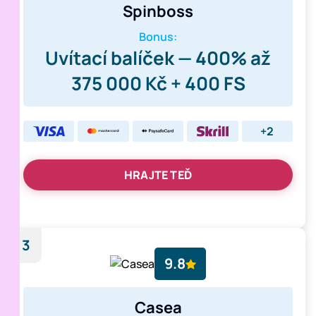
Spinboss
Bonus:
Uvítací balíček — 400% až
375 000 Kč + 400 FS
+2
HRAJTE TEĎ
3
9.8
Casea