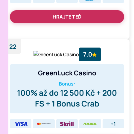
HRAJTE TEĎ
22
7.0
GreenLuck Casino
Bonus:
100% až do 12 500 Kč + 200
FS + 1 Bonus Crab
+1