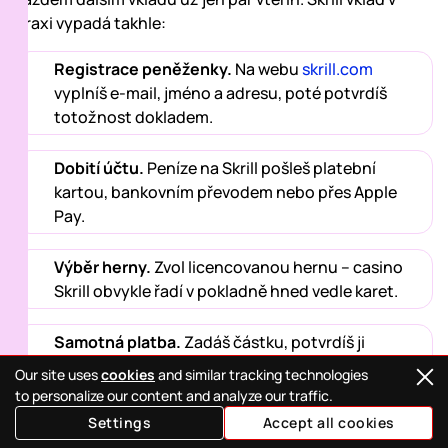
praxi vypadá takhle:
Registrace peněženky.
Na webu
skrill.com
vyplníš e-mail, jméno a adresu, poté potvrdíš
totožnost dokladem.
Dobití účtu.
Peníze na Skrill pošleš platební
kartou, bankovním převodem nebo přes Apple
Pay.
Výběr herny.
Zvol licencovanou hernu – casino
Skrill obvykle řadí v pokladně hned vedle karet.
Samotná platba.
Zadáš částku, potvrdíš ji
přihlášením do peněženky a je hotovo.
Our site uses
cookies
and similar tracking technologies
to personalize our content and analyze our traffic.
Okamžité připsání.
Kredit vidíš na svém herním
Settings
Accept all cookies
účtu během několika vteřin.