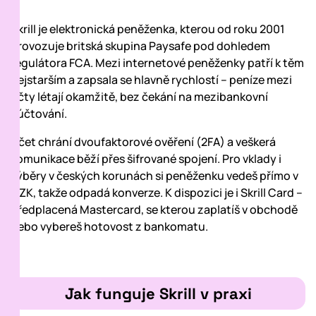
Skrill je elektronická peněženka, kterou od roku 2001
provozuje britská skupina Paysafe pod dohledem
regulátora FCA. Mezi internetové peněženky patří k těm
nejstarším a zapsala se hlavně rychlostí – peníze mezi
účty létají okamžitě, bez čekání na mezibankovní
zúčtování.
Účet chrání dvoufaktorové ověření (2FA) a veškerá
komunikace běží přes šifrované spojení. Pro vklady i
výběry v českých korunách si peněženku vedeš přímo v
CZK, takže odpadá konverze. K dispozici je i Skrill Card –
předplacená Mastercard, se kterou zaplatíš v obchodě
nebo vybereš hotovost z bankomatu.
Jak funguje Skrill v praxi