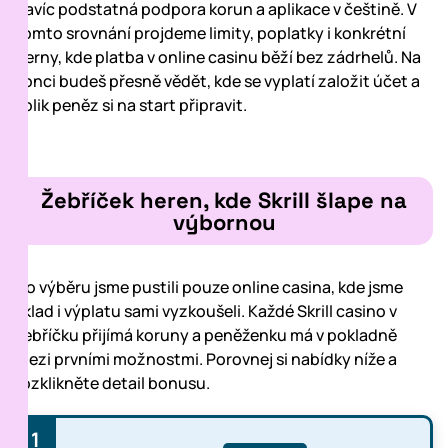
navíc podstatná podpora korun a aplikace v češtině. V
tomto srovnání projdeme limity, poplatky i konkrétní
herny, kde platba v online casinu běží bez zádrhelů. Na
konci budeš přesně vědět, kde se vyplatí založit účet a
kolik peněz si na start připravit.
Žebříček heren, kde Skrill šlape na
výbornou
Do výběru jsme pustili pouze online casina, kde jsme
vklad i výplatu sami vyzkoušeli. Každé Skrill casino v
žebříčku přijímá koruny a peněženku má v pokladně
mezi prvními možnostmi. Porovnej si nabídky níže a
rozklikněte detail bonusu.
1