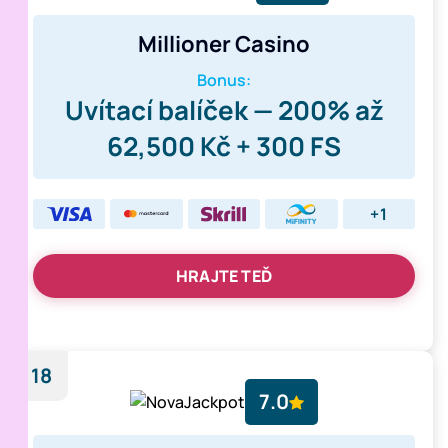
Millioner Сasino
Bonus:
Uvítací balíček — 200% až
62,500 Kč + 300 FS
+1
HRAJTE TEĎ
18
7.0