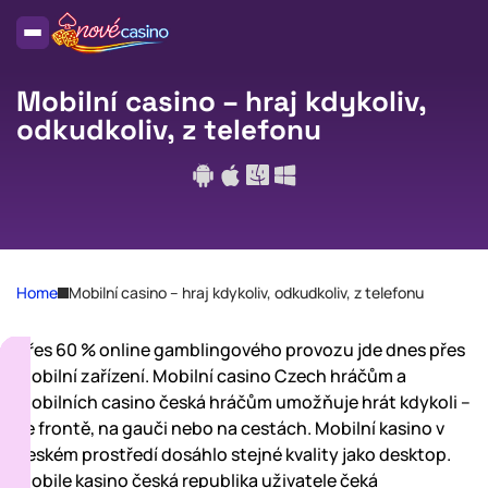
Mobilní casino – hraj kdykoliv,
odkudkoliv, z telefonu
Home
Mobilní casino – hraj kdykoliv, odkudkoliv, z telefonu
Přes 60 % online gamblingového provozu jde dnes přes
mobilní zařízení. Mobilní casino Czech hráčům a
mobilních casino česká hráčům umožňuje hrát kdykoli –
ve frontě, na gauči nebo na cestách. Mobilní kasino v
českém prostředí dosáhlo stejné kvality jako desktop.
Mobile kasino česká republika uživatele čeká