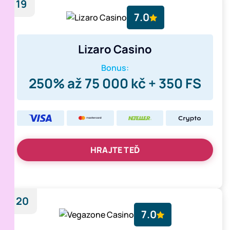
19
7.0
Lizaro Casino
Bonus:
250% až 75 000 kč + 350 FS
HRAJTE TEĎ
20
7.0