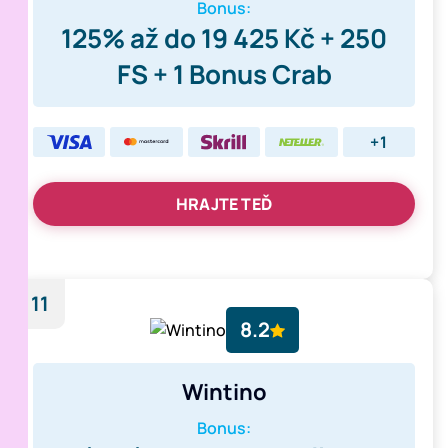
Bonus:
125% až do 19 425 Kč + 250
FS + 1 Bonus Crab
+1
HRAJTE TEĎ
11
8.2
Wintino
Bonus: