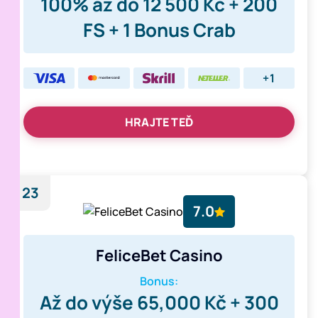
100% až do 12 500 Kč + 200
FS + 1 Bonus Crab
+1
HRAJTE TEĎ
23
7.0
FeliceBet Casino
Bonus:
Až do výše 65,000 Kč + 300