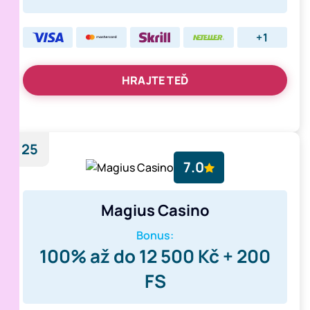
+1
HRAJTE TEĎ
25
7.0
Magius Casino
Bonus:
100% až do 12 500 Kč + 200
FS