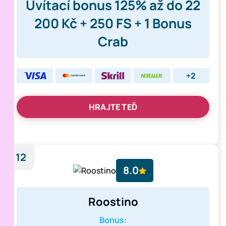
Uvítací bonus 125% až do 22
200 Kč + 250 FS + 1 Bonus
Crab
+2
HRAJTE TEĎ
12
8.0
Roostino
Bonus: