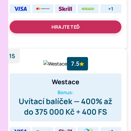
+1
HRAJTE TEĎ
15
7.5
Westace
Bonus:
Uvítací balíček — 400% až
do 375 000 Kč + 400 FS