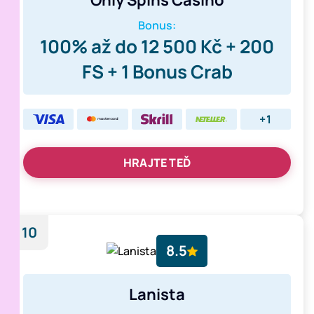
Only Spins Casino
Bonus:
100% až do 12 500 Kč + 200
FS + 1 Bonus Crab
+1
HRAJTE TEĎ
10
8.5
Lanista