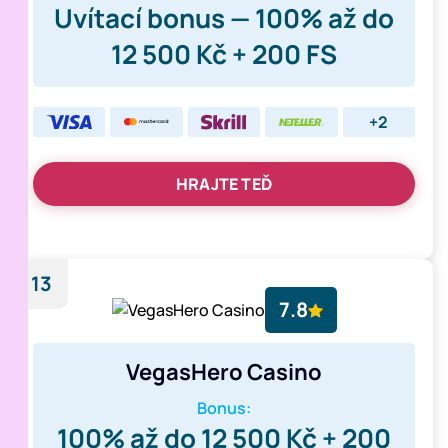
Uvítací bonus — 100% až do
12 500 Kč + 200 FS
+2
HRAJTE TEĎ
13
7.8
VegasHero Casino
Bonus:
100% až do 12 500 Kč + 200