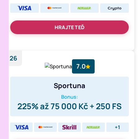
HRAJTE TEĎ
26
7.0
Sportuna
Bonus:
225% až 75 000 Kč + 250 FS
+1