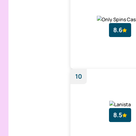
8.6
10
8.5