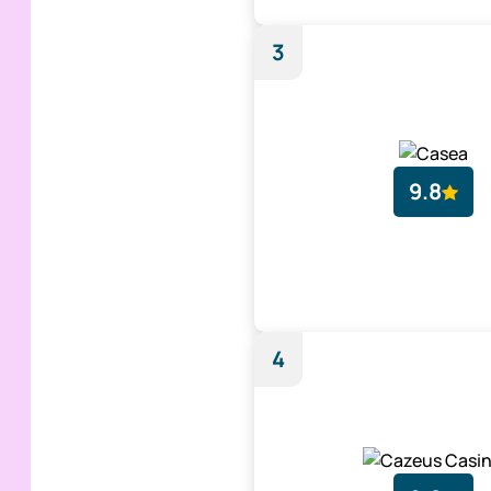
3
9.8
4