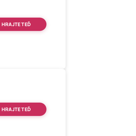
HRAJTE TEĎ
HRAJTE TEĎ