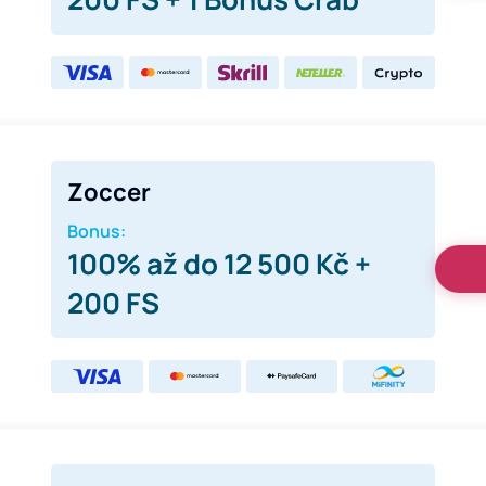
Zoccer
Bonus:
100% až do 12 500 Kč +
200 FS