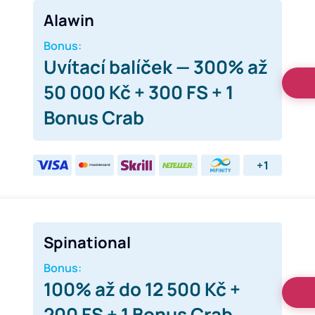
Alawin
Bonus:
Uvítací balíček — 300% až
50 000 Kč + 300 FS + 1
Bonus Crab
+1
Spinational
Bonus:
100% až do 12 500 Kč +
200 FS + 1 Bonus Crab